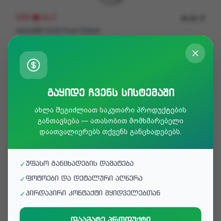
49.99
L
Insta360 GO2 Pivot Stand
გაყიდე ჩვენს სისტემაში
ახლა შეგიძლიათ საკუთარი პროდუქტების
განთავსება — ათასობით მომხმარებელი
დაათვალიერებს თქვენს განცხადებებს.
უფასო განცხადების დამატება
✓
ფოტოები და დეტალური აღწერა
✓
პირდაპირი კონტაქტი მყიდველებთან
✓
დაამატე პროდუქტი